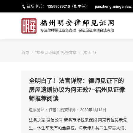
律所电话：
13599089210
（郑主任）
jianzheng.minganlaw
您的位置：
首页
"福州见证律师"标签文章
(页面 4)
全明白了！法官详解：律师见证下的
房屋遗赠协议为何无效?–福州见证律
师推荐阅读
遗嘱见证
作者：
明安律师
2020年4月13日
法务之家 微信公号 劳务市场找来保姆 南京有位吴老先
生，他生前患有帕金森症，与老伴儿共同生育吴大海、