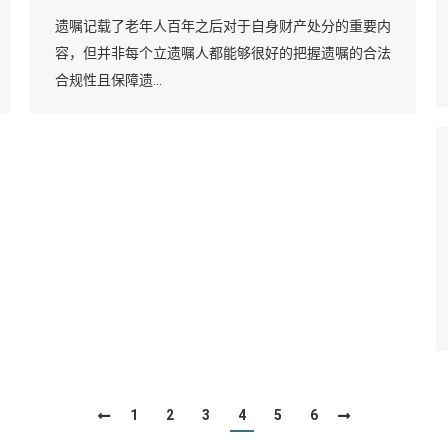
遗嘱记载了老年人百年之后对于自身财产处分的重要内
容，但并非每个立遗嘱人都能够很好的把握遗嘱的合法
合规性且保障遗…
1
2
3
4
5
6