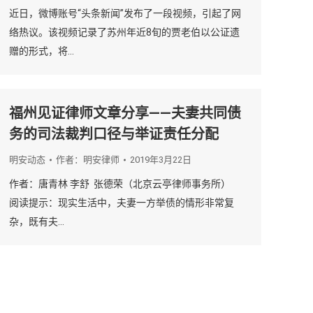
近日，微博账号“头条新闻”发布了一段视频，引起了网
络热议。该视频记录了苏州年近8旬的贾老伯以公证遗
赠的形式，将…
福州见证律师文章分享——夫妻共同债
务的司法裁判口径与举证责任分配
明安动态
作者：
明安律师
2019年3月22日
作者：唐青林 李舒 张德荣（北京云亭律师事务所）
阅读提示：现实生活中，夫妻一方举债的情形非常复
杂，既有夫…