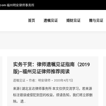
.com
福州明安律师事务所
首页
遗嘱见证
婚财见证
赠与见证
首页
遗嘱见证
婚财见证
赠与见证
实务干货：律师遗嘱见证指南（2019
版)–福州见证律师推荐阅读
遗嘱见证
作者：
明安律师
2020年4月7日
来源 | 湖北言达律师事务所 本文仅供交流学习，若来源
标注错误或侵犯到您的权益，烦请告知，我们将立即删
除。 遗…