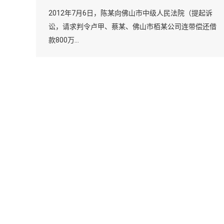
2012年7月6日，陈某向佛山市中级人民法院（提起诉
讼，请求判令卢甲、蔡某、佛山市栢某公司连带偿还借
款800万…