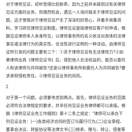
对于律师见证，初听觉得比较新奇，因为之前并未碰到过有关律师
见证方面的业务，但偶然机会，遇见一人询问我关于律师见证的问
题，这才使我对于律师见证产生了深深的好奇心，并着手收集资
料，学习研究律师见证制度。律师见证是指律师应客户的申请，根
据见证律师本人亲身所见，以律师事务所的名义依法对具体的法律
事实或法律行为的真实性、合法性进行证明的一种活动。由律师见
证所引发的问题主要有三个：①关于律师见证有无法律效力?②如
果律师出具《律师见证书》后，侵犯他人合法权益的，能否以委托
人和该律师为共同被告?还是以律师事务所和委托人为共同被告?要
求承担侵权责任。③律师见证业务的风险。
2
对于第一个问题，必须要考虑到两点。首先，律师见证业务的范围
必须符合法律规定的要求，并非任何见证业务律师都可以承接。根
据《律师见证业务工作细则》第十二条之规定：“律师可以承办下
列见证业务：(一)各类经济合同的签订与履行行为;(二)企业章程、
董事会决议、转股协议等法律文书;(三)继承、赠与、转让、侵害等