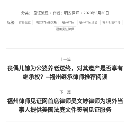
分类：
见证流程
作者：
明安律师
2020年3月30日
标签:
律师见证
明安律师事务所
福州律师
福州律师见证
福州明安律师
福州见证律师
文
上一篇
章
丧偶儿媳为公婆养老送终，对其遗产是否享有
上
继承权？–福州继承律师推荐阅读
导
一
篇
航
下一篇
文
福州律师见证网首席律师吴文婷律师为境外当
章：
下
事人提供美国法庭文件签署见证服务
一
篇
文