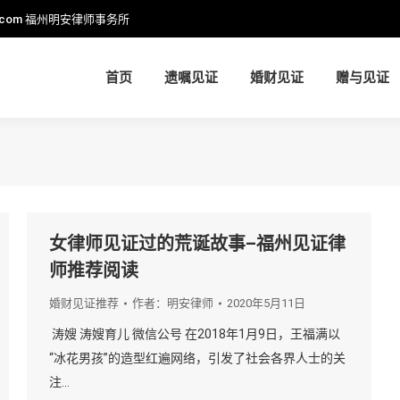
.com
福州明安律师事务所
首页
遗嘱见证
婚财见证
赠与见证
首页
遗嘱见证
婚财见证
赠与见证
女律师见证过的荒诞故事–福州见证律
师推荐阅读
婚财见证推荐
作者：
明安律师
2020年5月11日
涛嫂 涛嫂育儿 微信公号 在2018年1月9日，王福满以
“冰花男孩”的造型红遍网络，引发了社会各界人士的关
注…