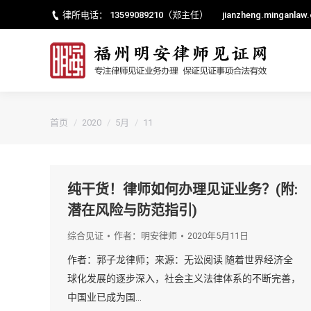
律所电话：
13599089210
（郑主任）
jianzheng.minganlaw
您的位置：
首页
2020
5月
11
纯干货！律师如何办理见证业务？(附:
潜在风险与防范指引)
综合见证
作者：
明安律师
2020年5月11日
作者：郭子龙律师；来源：无讼阅读 随着世界经济全
球化发展的逐步深入，社会主义法律体系的不断完善，
中国业已成为国…